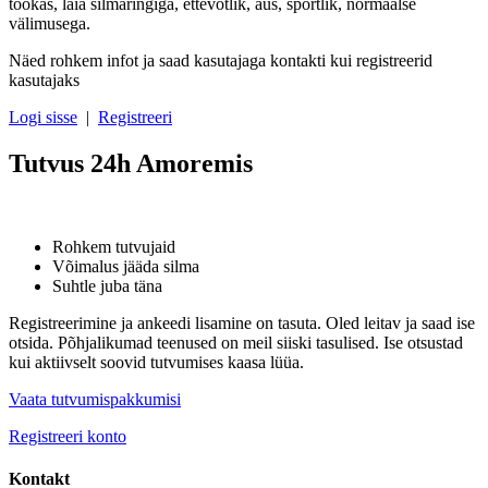
töökas, laia silmaringiga, ettevõtlik, aus, sportlik, normaalse
välimusega.
Näed rohkem infot ja saad kasutajaga kontakti kui registreerid
kasutajaks
Logi sisse
|
Registreeri
Tutvus 24h Amoremis
Rohkem tutvujaid
Võimalus jääda silma
Suhtle juba täna
Registreerimine ja ankeedi lisamine on tasuta. Oled leitav ja saad ise
otsida. Põhjalikumad teenused on meil siiski tasulised. Ise otsustad
kui aktiivselt soovid tutvumises kaasa lüüa.
Vaata tutvumispakkumisi
Registreeri
konto
Kontakt