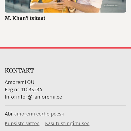
M. Khan'i tsitaat
KONTAKT
Amoremi OÜ
Reg nr. 11633234
Info: info[@]amoremi.ee
Abi:
amoremi.ee/helpdesk
Küpsiste sätted
Kasutustingimused