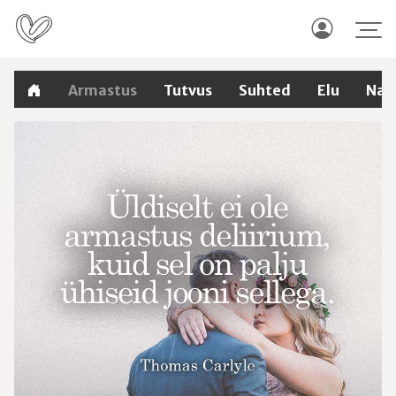
Armastus
Tutvus
Suhted
Elu
Nal