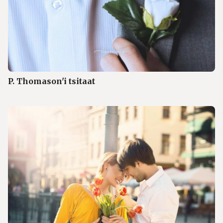
P. Thomason'i tsitaat