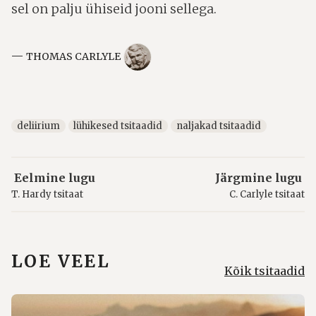
sel on palju ühiseid jooni sellega.
—
THOMAS CARLYLE
deliirium
lühikesed tsitaadid
naljakad tsitaadid
Eelmine lugu
Järgmine lugu
T. Hardy tsitaat
C. Carlyle tsitaat
LOE VEEL
Kõik tsitaadid