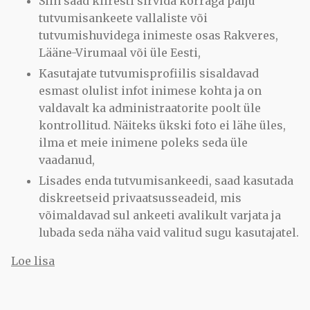
Siin saad kiiresti sirvida korraga palju
tutvumisankeete vallaliste või
tutvumishuvidega inimeste osas Rakveres,
Lääne-Virumaal või üle Eesti,
Kasutajate tutvumisprofiilis sisaldavad
esmast olulist infot inimese kohta ja on
valdavalt ka administraatorite poolt üle
kontrollitud. Näiteks ükski foto ei lähe üles,
ilma et meie inimene poleks seda üle
vaadanud,
Lisades enda tutvumisankeedi, saad kasutada
diskreetseid privaatsusseadeid, mis
võimaldavad sul ankeeti avalikult varjata ja
lubada seda näha vaid valitud sugu kasutajatel.
Loe lisa