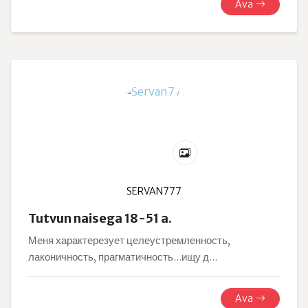
Ava
SERVAN777
Tutvun naisega 18-51 a.
Меня характерезует целеустремленность,
лаконичность, прагматичность...ищу д...
Ava