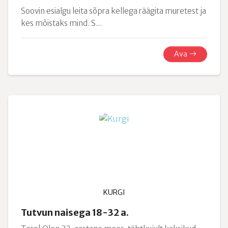
Soovin esialgu leita sõpra kellega räägita muretest ja
kes mõistaks mind. S...
Ava
KURGI
Tutvun naisega 18-32 a.