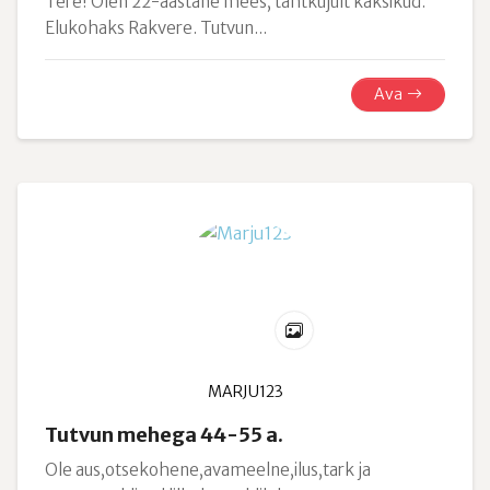
Tere! Olen 22-aastane mees, tähtkujult kaksikud.
Elukohaks Rakvere. Tutvun...
Ava
MARJU123
Tutvun mehega 44-55 a.
Ole aus,otsekohene,avameelne,ilus,tark ja