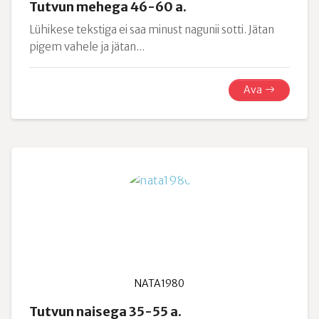
Tutvun mehega 46-60 a.
Lühikese tekstiga ei saa minust nagunii sotti. Jätan
pigem vahele ja jätan...
Ava
NATA1980
Tutvun naisega 35-55 a.